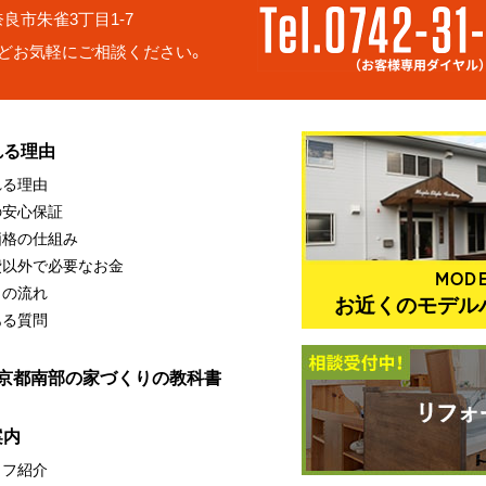
6 奈良市朱雀3丁目1-7
どお気軽にご相談ください。
れる理由
れる理由
の安心保証
価格の仕組み
費以外で必要なお金
MODE
りの流れ
お近くのモデル
ある質問
・京都南部の家づくりの教科書
案内
ッフ紹介