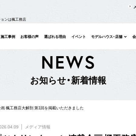
ションは楓工務店
施工事例
お客様の声
選ばれる理由
イベント
モデルハウス・店舗
N
E
W
S
お
知
ら
せ
・
新
着
情
報
企画 楓工務店大解剖 第1回を掲載いただきました
026.04.09
メディア情報