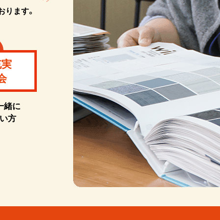
おります。
充実
会
一緒に
い方