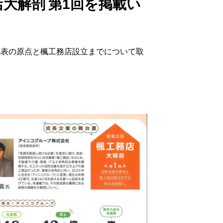
店大解剖 第1回を掲載い
して代表の原点と楓工務店設立までについて取