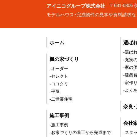
アイニコグループ株式会社
〒631-080
モデルハウス・完成物件の見学や資料請求な
ホーム
選ば
-選ば
楓の家づくり
-充実
-家の
-オーダー
-建築
-セレクト
-家作
-ココクミ
-よく
-平屋
-二世帯住宅
奈良
施工事例
会社
-施工事例
-お家づくりの着工から完成まで
-スタ