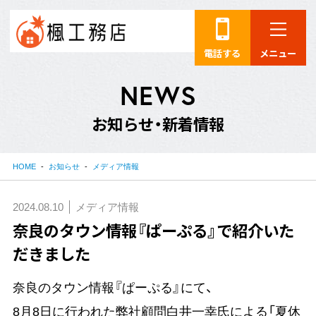
電話する
メニュー
N
E
W
S
お
知
ら
せ
・
新
着
情
報
HOME
お知らせ
メディア情報
2024.08.10
メディア情報
奈良のタウン情報『ぱーぷる』で紹介いた
だきました
奈良のタウン情報『ぱーぷる』にて、
8月8日に行われた弊社顧問白井一幸氏による「夏休