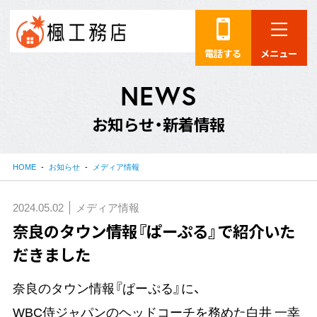
電話する
メニュー
N
E
W
S
お
知
ら
せ
・
新
着
情
報
HOME
お知らせ
メディア情報
2024.05.02
メディア情報
奈良のタウン情報『ぱーぷる』で紹介いた
だきました
奈良のタウン情報『ぱーぷる』に、
WBC侍ジャパンのヘッドコーチを務めた白井 一幸