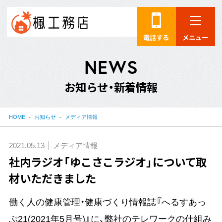
電話する
メニュー
N
E
W
S
お
知
ら
せ
・
新
着
情
報
HOME
お知らせ
メディア情報
2021.05.13
メディア情報
社内ラジオ「ゆこさこラジオ」について取
材いただきました
働く人の健康管理・健康づくり情報誌『へるすあっ
ぷ21(2021年5月号)』に、弊社のテレワークの仕組み