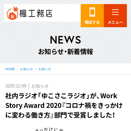
電話する
メニュー
N
E
W
S
お
知
ら
せ
・
新
着
情
報
HOME
お知らせ
お知らせ
2020.12.09
お知らせ
社内ラジオ「ゆこさこラジオ」が、Work
Story Award 2020『コロナ禍をきっかけ
に変わる働き方』部門で受賞しました！