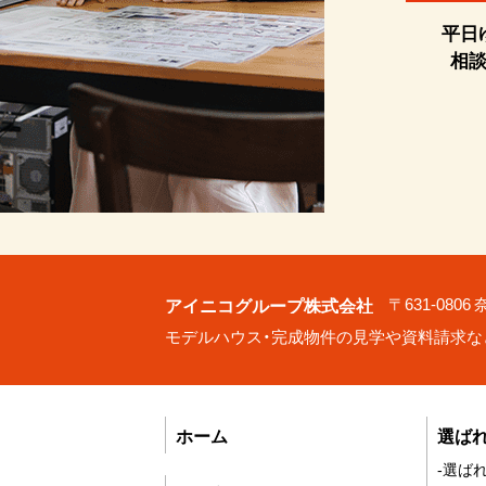
平日
相
アイニコグループ株式会社
〒631-080
モデルハウス・完成物件の見学や資料請求な
ホーム
選ば
-選ば