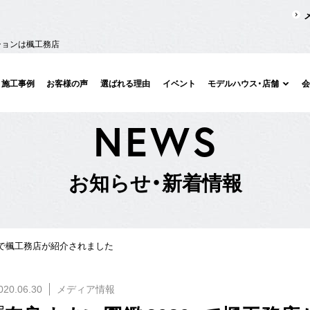
ションは楓工務店
施工事例
お客様の声
選ばれる理由
イベント
モデルハウス・店舗
N
E
W
S
お
知
ら
せ
・
新
着
情
報
0』で楓工務店が紹介されました
020.06.30
メディア情報