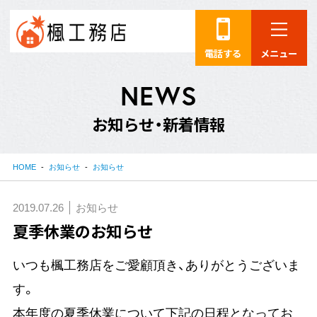
電話する
メニュー
N
E
W
S
お
知
ら
せ
・
新
着
情
報
HOME
お知らせ
お知らせ
2019.07.26
お知らせ
夏季休業のお知らせ
いつも楓工務店をご愛顧頂き、ありがとうございま
す。
本年度の夏季休業について下記の日程となってお