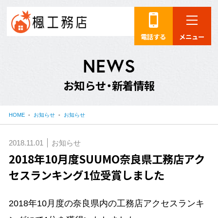
電話する
メニュー
N
E
W
S
お
知
ら
せ
・
新
着
情
報
HOME
お知らせ
お知らせ
2018.11.01
お知らせ
2018年10月度SUUMO奈良県工務店アク
セスランキング1位受賞しました
2018年10月度の奈良県内の工務店アクセスランキ