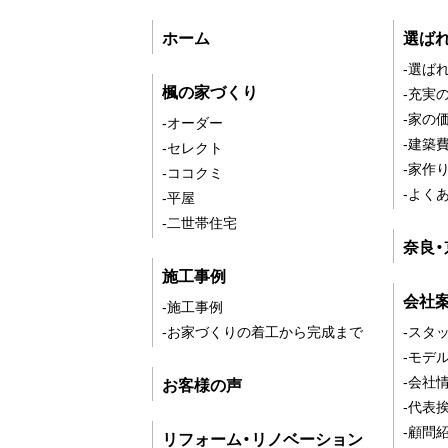
ホーム
選ば
-選ば
楓の家づくり
-充実
-家の
-オーダー
-建築
-セレクト
-家作
-ココクミ
-よく
-平屋
-二世帯住宅
奈良
施工事例
会社
-施工事例
-お家づくりの着工から完成まで
-スタ
-モデ
-会社
お客様の声
-代表
-顧問
リフォーム・リノベーション