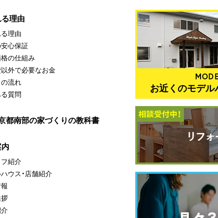
れる理由
れる理由
の安心保証
価格の仕組み
費以外で必要なお金
MODE
りの流れ
お近くのモデル
ある質問
・京都南部の家づくりの教科書
案内
ッフ紹介
ルハウス・店舗紹介
情報
挨拶
紹介