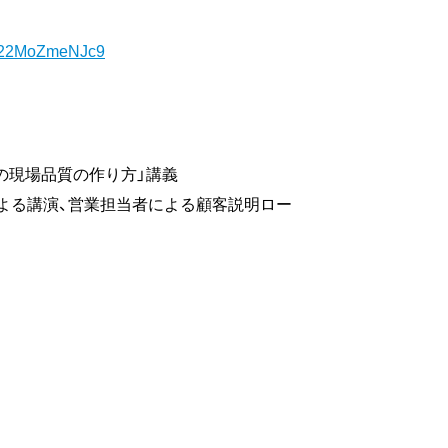
sH22MoZmeNJc9
流の現場品質の作り方」講義
者による講演、営業担当者による顧客説明ロー