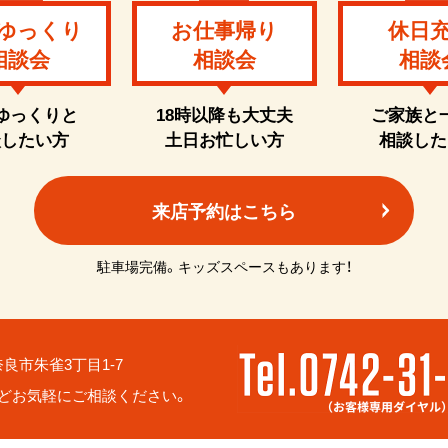
ゆっくり
お仕事帰り
休日
相談会
相談会
相談
ゆっくりと
18時以降も大丈夫
ご家族と
談したい方
土日お忙しい方
相談した
来店予約はこちら
駐車場完備。キッズスペースもあります！
6 奈良市朱雀3丁目1-7
どお気軽にご相談ください。