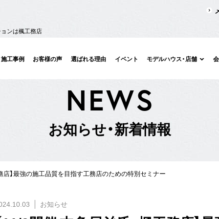
ションは楓工務店
施工事例
お客様の声
選ばれる理由
イベント
モデルハウス・店舗
N
E
W
S
お
知
ら
せ
・
新
着
情
報
×楓工務店】最強の施工品質を目指す工務店のための特別セミナー
024.10.03
お知らせ