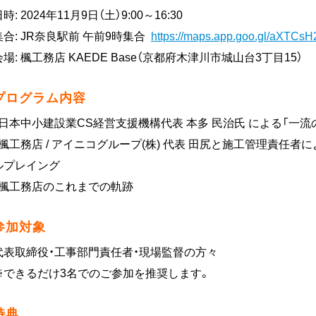
時: 2024年11月9日（土）9:00～16:30
集合: JR奈良駅前 午前9時集合
https://maps.app.goo.gl/aXTC
会場: 楓工務店 KAEDE Base（京都府木津川市城山台3丁目15）
プログラム内容
・日本中小建設業CS経営支援機構代表 本多 民治氏 による「一
・楓工務店 / アイニコグループ(株) 代表 田尻と施工管理責任
ルプレイング
・楓工務店のこれまでの軌跡
参加対象
代表取締役・工事部門責任者・現場監督の方々
※できるだけ3名でのご参加を推奨します。
特典