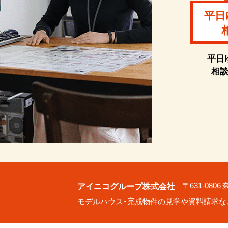
平日
平日
相
アイニコグループ株式会社
〒631-080
モデルハウス・完成物件の見学や資料請求な