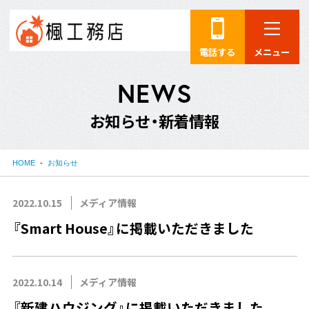
電話する
メニュー
N
E
W
S
お
知
ら
せ
・
新
着
情
報
HOME
お知らせ
2022.10.15
メディア情報
『Smart House』に掲載いただきました
2022.10.14
メディア情報
『新建ハウジング』に掲載いただきました