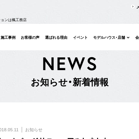
ションは楓工務店
施工事例
お客様の声
選ばれる理由
イベント
モデルハウス・店舗
N
E
W
S
お
知
ら
せ
・
新
着
情
報
018.05.11
お知らせ