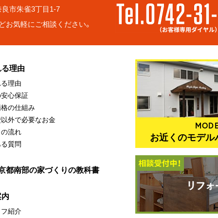
6 奈良市朱雀3丁目1-7
どお気軽にご相談ください。
れる理由
れる理由
の安心保証
価格の仕組み
費以外で必要なお金
MODE
りの流れ
お近くのモデル
ある質問
・京都南部の家づくりの教科書
案内
ッフ紹介