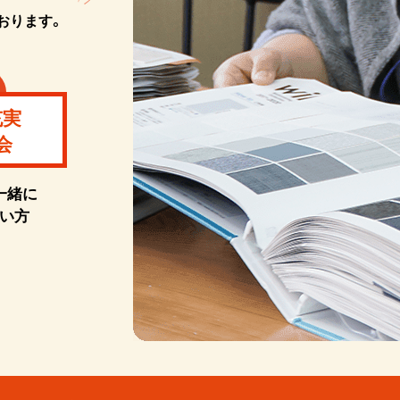
おります。
充実
会
一緒に
い方