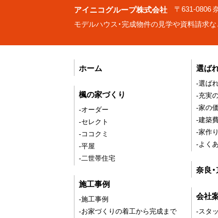
アイニコグループ株式会社
〒631-080
モデルハウス・完成物件の見学や資料請求な
ホーム
選ば
-選ば
楓の家づくり
-充実
-家の
-オーダー
-建築
-セレクト
-家作
-ココクミ
-よく
-平屋
-二世帯住宅
奈良
施工事例
会社
-施工事例
-お家づくりの着工から完成まで
-スタ