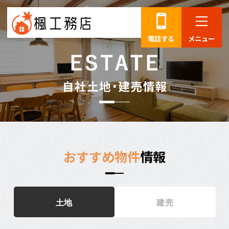
電話する
メニュー
自
社
土
地
・
建
売
情
報
おすすめ物件
情報
土地
建売