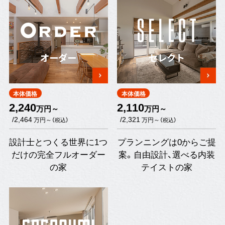
オーダー
セレクト
本体価格
本体価格
2,240
2,110
万円～
万円～
/2,464
/2,321
万円～
万円～
（税込）
（税込）
設計士とつくる世界に1つ
プランニングは0からご提
だけの完全フルオーダー
案。自由設計、選べる内装
の家
テイストの家