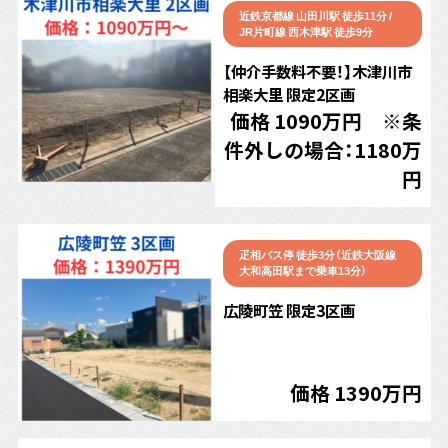
近鉄京都線 山田川駅 徒歩11分 /
JR片町線 西木津駅 徒歩9分
【仲介手数料不要！】木津川市
相楽大里 限定2区画
価格 1090万円 ※条
件外しの場合：1180万
円
疋相バス停 徒歩3分（近鉄大阪線
大和高田駅まで乗車13分）
広陵町笠 限定3区画
価格 1390万円