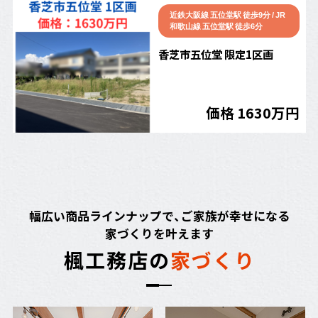
近鉄大阪線 五位堂駅 徒歩9分 / JR
和歌山線 五位堂駅 徒歩6分
香芝市五位堂 限定1区画
価格 1630万円
幅広い商品ラインナップで、ご家族が幸せになる
家づくりを叶えます
楓
工
務
店
の
家
づ
く
り